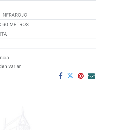
 INFRAROJO
:
60 METROS
RTA
ncia
den variar