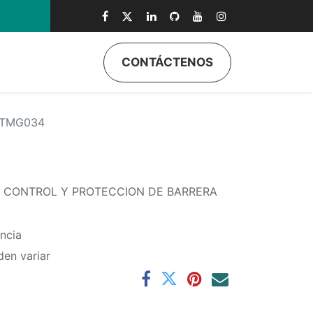
CONTÁCTENOS
ductos
Quiénes Somos
Eventos
Soporte
Inicio
-TMG034
A CONTROL Y PROTECCION DE BARRERA
ncia
den variar