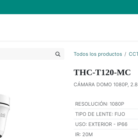
Inicio
Pro
Todos los productos
CC
THC-T120-MC
CÁMARA DOMO 1080P, 2.8MM
RESOLUCIÓN
:
1080P
TIPO DE LENTE
:
FIJO
USO
:
EXTERIOR - IP66
IR
:
20M