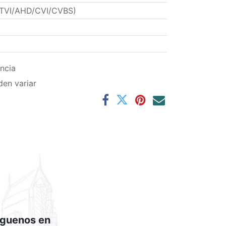
 (TVI/AHD/CVI/CVBS)
ncia
den variar
íguenos en