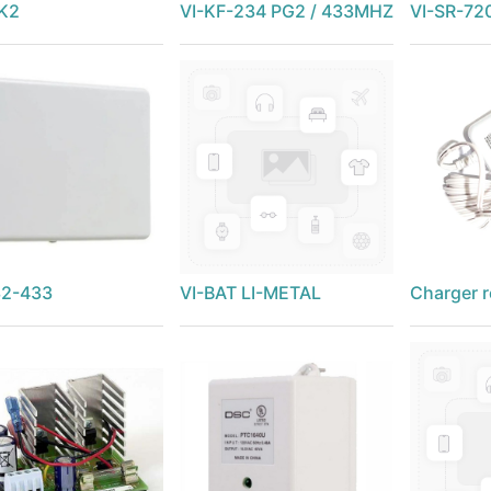
K2
VI-KF-234 PG2 / 433MHZ
VI-SR-72
32-433
VI-BAT LI-METAL
Charger r