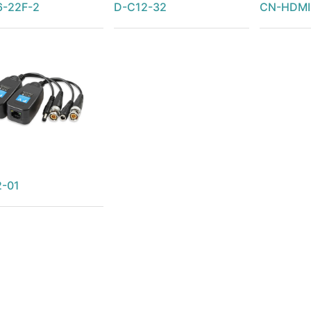
6-22F-2
D-C12-32
CN-HDMI
2-01