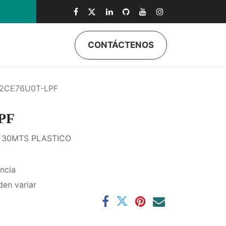
CONTÁCTENOS
ductos
Quiénes Somos
Eventos
Soporte
Inicio
2CE76U0T-LPF
PF
 30MTS PLASTICO
ncia
den variar