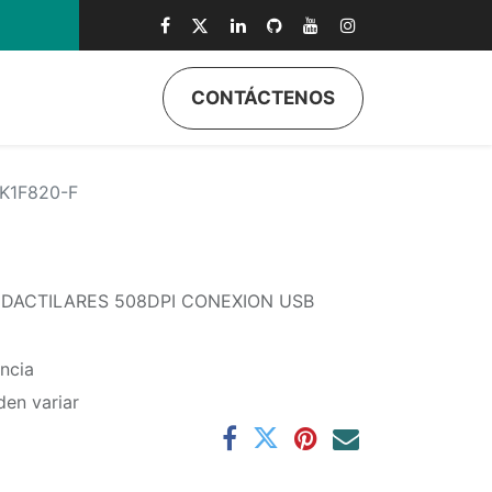
CONTÁCTENOS
ductos
Quiénes Somos
Eventos
Soporte
Inicio
K1F820-F
DACTILARES 508DPI CONEXION USB
ncia
den variar