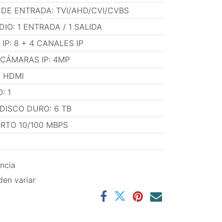
O DE ENTRADA
:
TVI/AHD/CVI/CVBS
DIO
:
1 ENTRADA / 1 SALIDA
IP
:
8 + 4 CANALES IP
 CÁMARAS IP
:
4MP
 HDMI
O
:
1
 DISCO DURO
:
6 TB
ERTO 10/100 MBPS
ncia
den variar