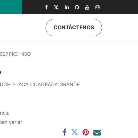
CONTÁCTENOS
ductos
Quiénes Somos
Eventos
Soporte
Inicio
927PKC-NSQ
Q
OUCH PLACA CUADRADA GRANDE
ncia
den variar