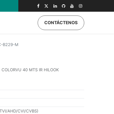
CONTÁCTENOS
ductos
Quiénes Somos
Eventos
Soporte
Inicio
C-B229-M
 COLORVU 40 MTS IR HILOOK
 (TVI/AHD/CVI/CVBS)