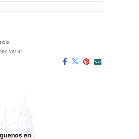
ncia
den variar
íguenos en