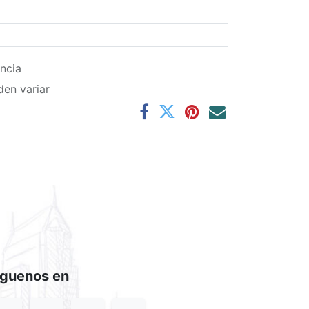
ncia
den variar
íguenos en